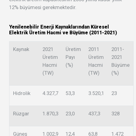
12% büyümesi gerekmektedir.
Yenilenebilir Enerji Kaynaklarından Küresel
Elektrik Üretim Hacmi ve Büyüme (2011-2021)
Kaynak
2021
Üretim
2011
2011-
Üretim
Payı
Üretim
2021
Hacmi
(%)
Hacmi
Büyüme
(TW)
(TW)
(%)
Hidrolik
4.327,7
53,3
3.520,1
23
Rüzgar
1.870,3
23,0
437,3
328
Güneş
1.002,9
12,4
63,8
1.472