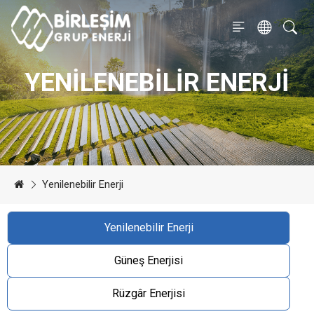
YENILENEBILIR ENERJI
Yenilenebilir Enerji
Yenilenebilir Enerji
Güneş Enerjisi
Rüzgâr Enerjisi