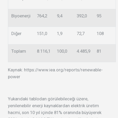
Biyoenerji
764,2
9,4
392,0
95
Diğer
151,0
1,9
72,7
108
Toplam
8.116,1
100,0
4.485,9
81
Kaynak: https://www.iea.org/reports/renewable-
power
Yukarıdaki tablodan görülebileceği üzere,
yenilenebilir enerji kaynaklardan elektrik üretim
hacmi, son 10 yıl içinde 81% oranında büyüyerek