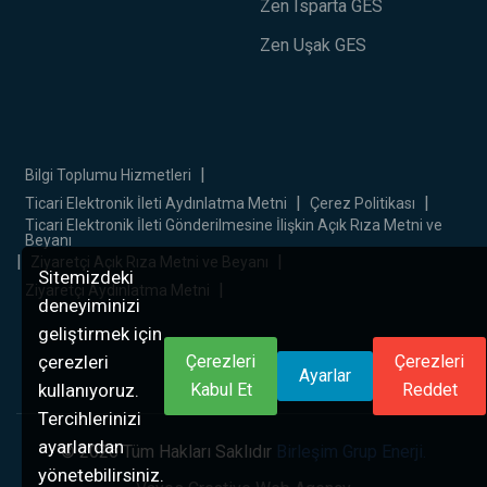
Zen Isparta GES
Zen Uşak GES
|
Bilgi Toplumu Hizmetleri
|
|
Ticari Elektronik İleti Aydınlatma Metni
Çerez Politikası
Ticari Elektronik İleti Gönderilmesine İlişkin Açık Rıza Metni ve
Beyanı
|
|
Ziyaretçi Açık Rıza Metni ve Beyanı
Sitemizdeki
|
Ziyaretçi Aydınlatma Metni
deneyiminizi
geliştirmek için
çerezleri
Çerezleri
Çerezleri
Ayarlar
kullanıyoruz.
Kabul Et
Reddet
Tercihlerinizi
ayarlardan
© 2026 Tüm Hakları Saklıdır
Birleşim Grup Enerji.
yönetebilirsiniz.