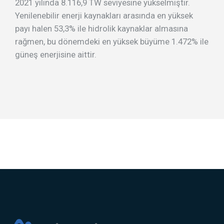
2021 yılında 8.116,9 TW seviyesine yükselmiştir.
Yenilenebilir enerji kaynakları arasında en yüksek
payı halen 53,3% ile hidrolik kaynaklar almasına
rağmen, bu dönemdeki en yüksek büyüme 1.472% ile
güneş enerjisine aittir.