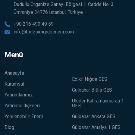
Dudullu Organize Sanayi Bölgesi 1. Cadde No: 3
Ümraniye 34776 İstanbul, Türkiye
+90 216 499 49 59
info@birlesimgrupenerji.com
Menü
Anasayfa
Edikli Niğde GES
Kurumsal
Gülbahar Bitlis GES
Yatırımlarımız
Uluder Kahramanmaraş 1
Yatırımcı İlişkileri
GES
Yenilenebilir Enerji
Gülbahar Ankara GES
Blog
Gülbahar Antalya 1 GES